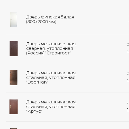
Дверь финская белая
(800х2000 мм)
Дверь металлическая,
С
сварная, утеплённая
1
(Россия) "Стройгост"
Дверь металлическая,
С
стальная, утепленная
1
"DoorHan"
Дверь металлическая,
С
стальная, утепленная
1
"Аргус"