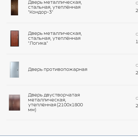
Дверь металлическая,
С
стальная, утеплённая
2
"Кондор-3"
Дверь металлическая,
С
стальная, утеплённая
1
"Логика"
С
Дверь противопожарная
2
Дверь двустворчатая
С
металлическая,
утеплённая (2100х1800
2
мм)