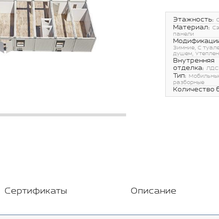
Этажность:
Материал:
С
панели
Модификации
Зимние, С туал
душем, Утепле
Внутренняя
отделка:
ЛДС
Тип:
Мобильные
разборные
Количество 
Сертификаты
Описание