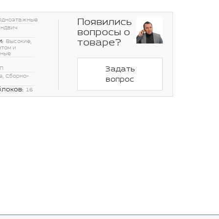
Появились
Одноэтажные
эндвич
вопросы о
товаре?
:
Высокие,
етом и
нные
Задать
П
, Сборно-
вопрос
блоков:
16