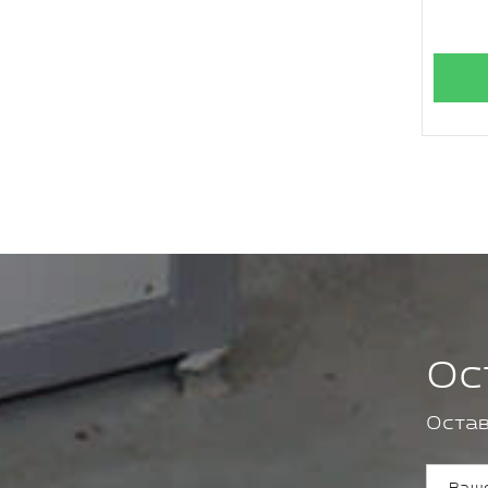
Ос
Остав