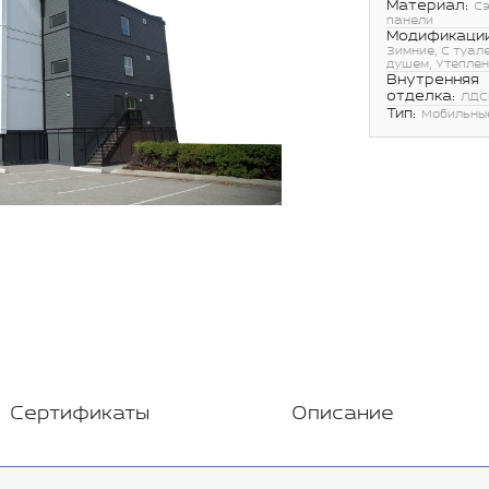
Материал:
С
панели
Модификации
Зимние, С туал
душем, Утепле
Внутренняя
отделка:
ЛДС
Тип:
Мобильны
Сертификаты
Описание