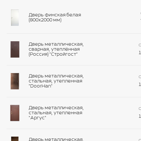
Дверь финская белая
(800х2000 мм)
Дверь металлическая,
С
сварная, утеплённая
1
(Россия) "Стройгост"
Дверь металлическая,
С
стальная, утепленная
1
"DoorHan"
Дверь металлическая,
С
стальная, утепленная
1
"Аргус"
Дверь металлическая,
С