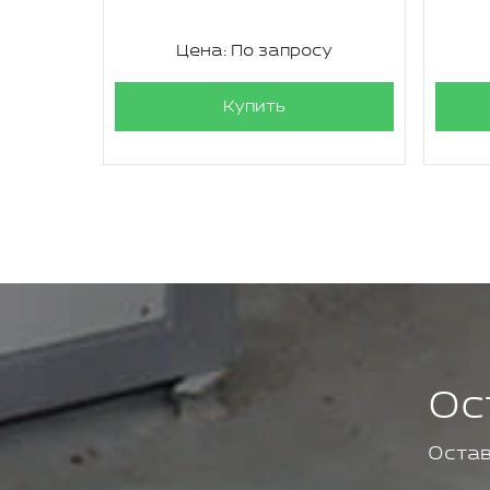
су
Цена: По запросу
Купить
Ос
Остав