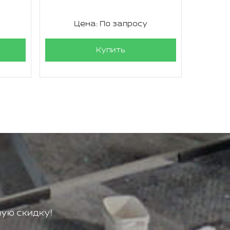
Цена: По запросу
Ц
Купить
ую скидку!