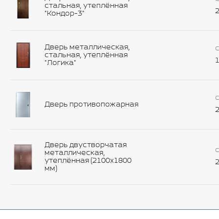
стальная, утеплённая
2
"Кондор-3"
Дверь металлическая,
С
стальная, утеплённая
1
"Логика"
С
Дверь противопожарная
2
Дверь двустворчатая
С
металлическая,
утеплённая (2100х1800
2
мм)