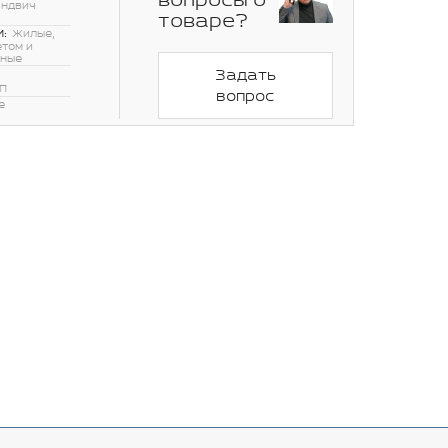
вопросы о
эндвич
товаре?
:
Жилые,
етом и
нные
Задать
П
вопрос
е