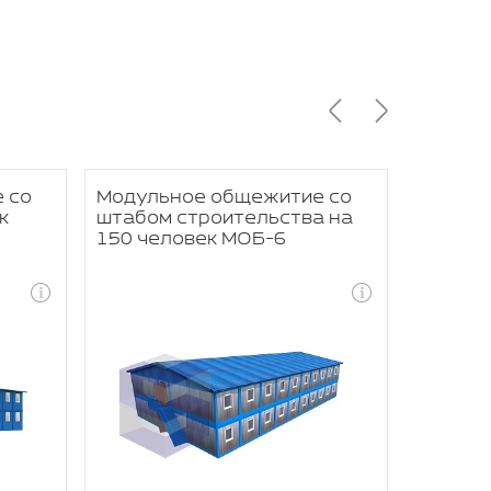
 со
Модульное общежитие со
Модуль
к
штабом строительства на
рабочи
150 человек МОБ-6
МОБ-5