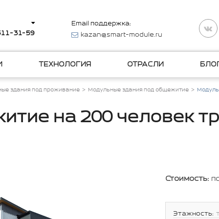
Email поддержка:
 511-31-59
kazan@smart-module.ru
И
ТЕХНОЛОГИЯ
ОТРАСЛИ
БЛО
ые здания под проживание
Модульные здания под общежитие
Модуль
итие на 200 человек т
Стоимость:
п
Этажность: