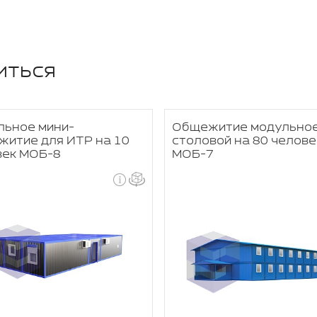
иться
льное мини-
Общежитие модульное
житие для ИТР на 10
столовой на 80 челове
век МОБ-8
МОБ-7