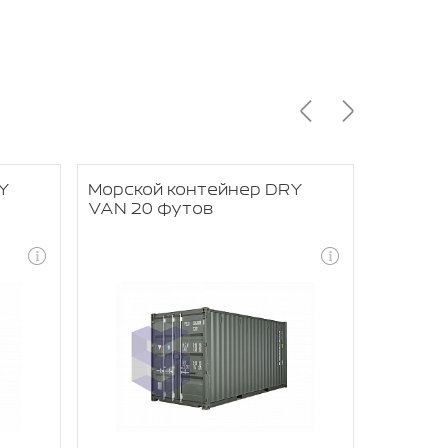
Y
Морской контейнер DRY
Морско
VAN 20 футов
RACK 4