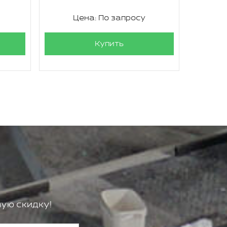
Цена: По запросу
Ц
Купить
ую скидку!