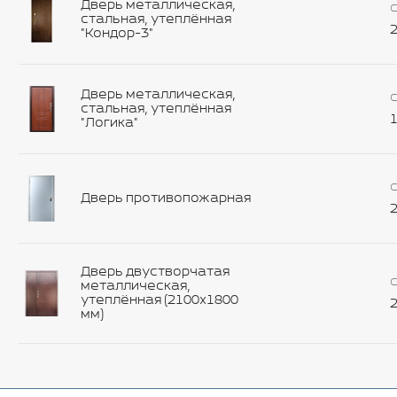
Дверь металлическая,
С
стальная, утеплённая
2
"Кондор-3"
Дверь металлическая,
С
стальная, утеплённая
1
"Логика"
С
Дверь противопожарная
2
Дверь двустворчатая
С
металлическая,
утеплённая (2100х1800
2
мм)