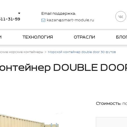
Email поддержка:
 511-31-59
kazan@smart-module.ru
И
ТЕХНОЛОГИЯ
ОТРАСЛИ
БЛО
ские морские контейнеры
Морской контейнер double door 30 футов
контейнер DOUBLE DOOR
Стоимость:
п