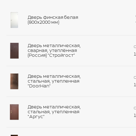
Дверь финская белая
(800х2000 мм)
Дверь металлическая,
С
сварная, утеплённая
1
(Россия) "Стройгост"
Дверь металлическая,
С
стальная, утепленная
1
"DoorHan"
Дверь металлическая,
С
стальная, утепленная
1
"Аргус"