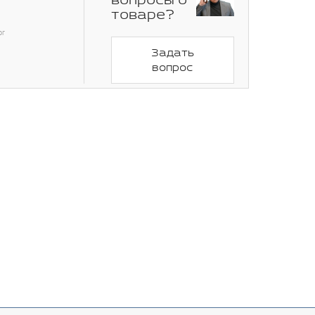
вопросы о
товаре?
or
Задать
вопрос