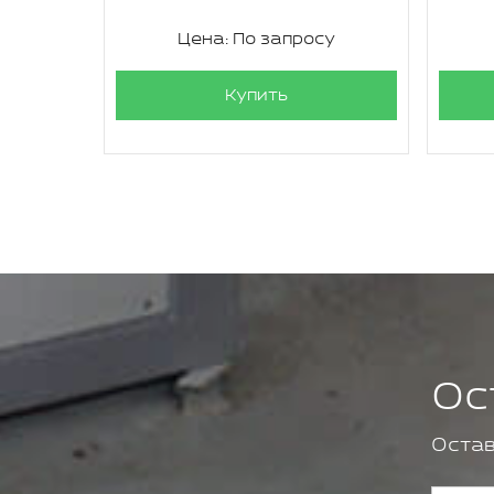
су
Цена: По запросу
Купить
Ос
Остав