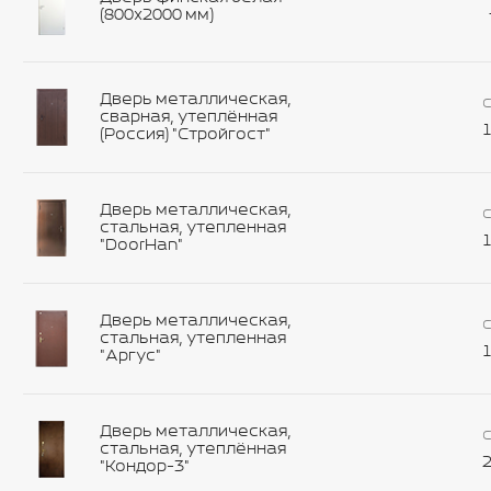
(800х2000 мм)
Дверь металлическая,
С
сварная, утеплённая
1
(Россия) "Стройгост"
Дверь металлическая,
С
стальная, утепленная
1
"DoorHan"
Дверь металлическая,
С
стальная, утепленная
1
"Аргус"
Дверь металлическая,
С
стальная, утеплённая
2
"Кондор-3"