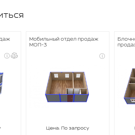
иться
одаж
Мобильный отдел продаж
Блочн
МОП-3
прода
у
Цена: По запросу