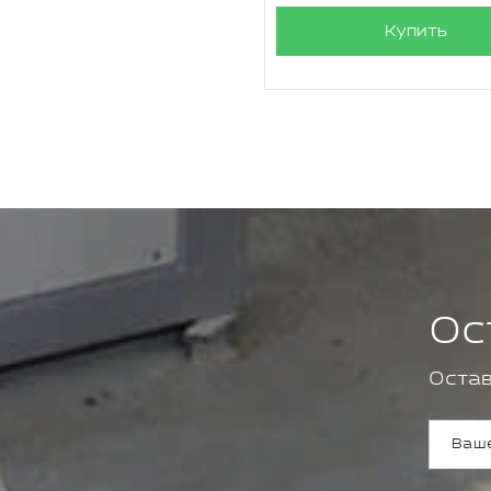
Купить
Ос
Остав