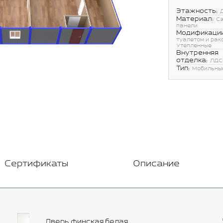
Этажность:
Материал:
С
панели
Модификации
туалетом и рак
Утепленные
Внутренняя
отделка:
ЛДС
Тип:
Мобильны
Сертификаты
Описание
Дверь финская белая