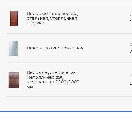
Дверь металлическая,
С
стальная, утеплённая
1
"Логика"
С
Дверь противопожарная
2
Дверь двустворчатая
С
металлическая,
утеплённая (2100х1800
2
мм)