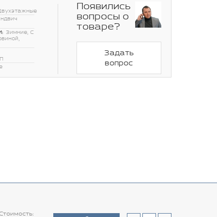
Появились
Двухэтажные
вопросы о
эндвич
товаре?
:
Зимние, С
овиной,
Задать
П
вопрос
е
Стоимость: