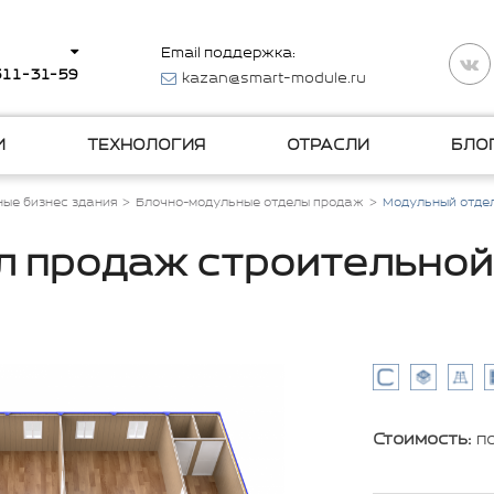
Email поддержка:
 511-31-59
kazan@smart-module.ru
И
ТЕХНОЛОГИЯ
ОТРАСЛИ
БЛО
ые бизнес здания
Блочно-модульные отделы продаж
Модульный отде
л продаж строительной
Стоимость:
п